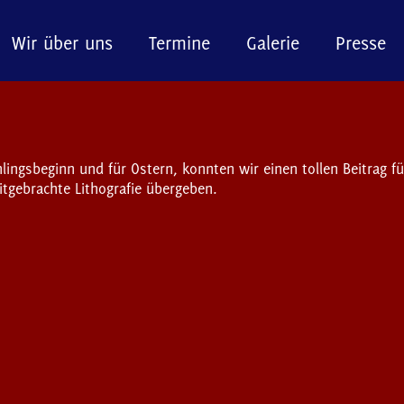
Wir über uns
Termine
Galerie
Presse
ngsbeginn und für Ostern, konnten wir einen tollen Beitrag f
itgebrachte Lithografie übergeben.