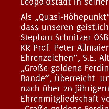
Leopoldstadt in seiner
Als „Quasi-Höhepunkt
dass unseren geistlic
Stephan Schnitzer OSB
KR Prof. Peter Allmai
Ehrenzeichen“, S.E. Al
„Große goldene Ferdi
Bande“, überreicht und
nach über 20-jährigem
Ehrenmitgliedschaft v
„Große goldene Ferdi