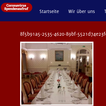
Startseite
Wir über uns
8f5b91a5-2535-4620-89bf-5521d74e23f